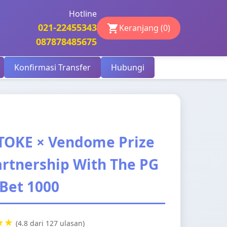
Hotline
021-22455343
Keranjang (0)
087878485675
Konfirmasi Transfer
Hubungi
TOKE × Vendome Prize
artnership With The PG
 Bet 1000
★★
(4.8 dari 127 ulasan)