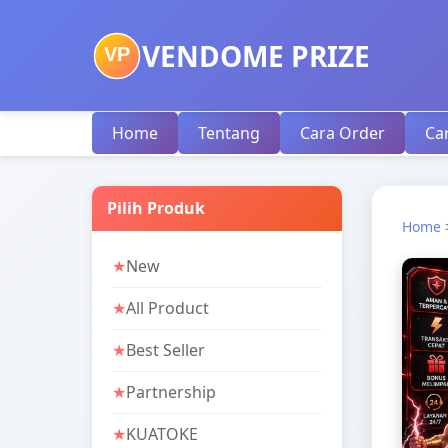
VENDOME PRIZE
VP
Home
Tentang
Cara Order
Ca
Pilih Produk
Home
New
All Product
Best Seller
Partnership
KUATOKE