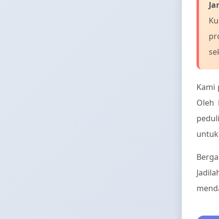
Ja
Ku
pr
se
Kami 
Oleh 
pedul
untuk
Berga
Jadil
menda