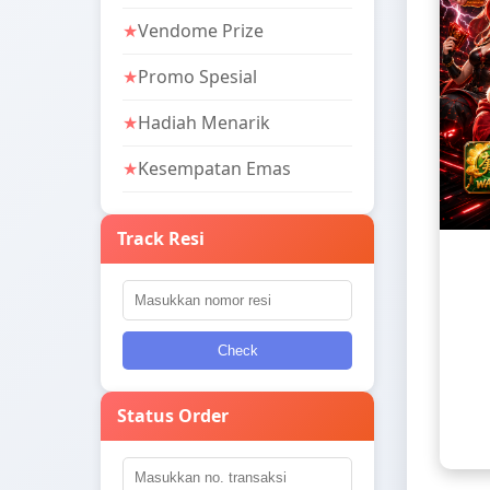
Vendome Prize
Promo Spesial
Hadiah Menarik
Kesempatan Emas
Track Resi
Check
Status Order