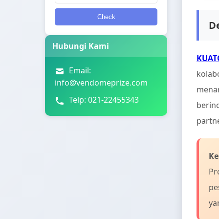
Check
D
Hubungi Kami
KUAT
Email:
kolab
info@vendomeprize.com
menar
Telp: 021-22455343
berin
partne
Ke
Pr
pe
ya