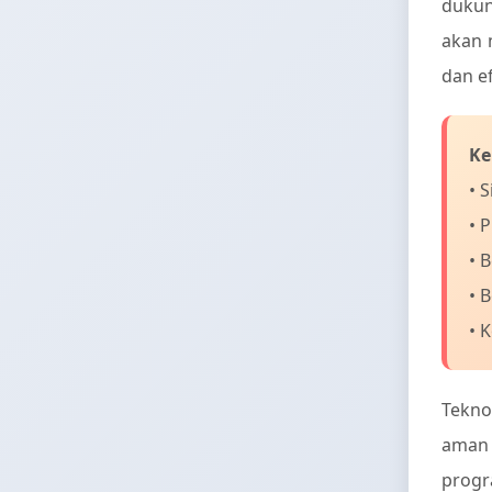
dukun
akan 
dan ef
Ke
• 
• 
• 
• 
• 
Tekno
aman 
progr