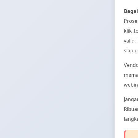
Baga
Prose
klik 
valid
siap 
Vendo
memah
webin
Janga
Ribua
langk