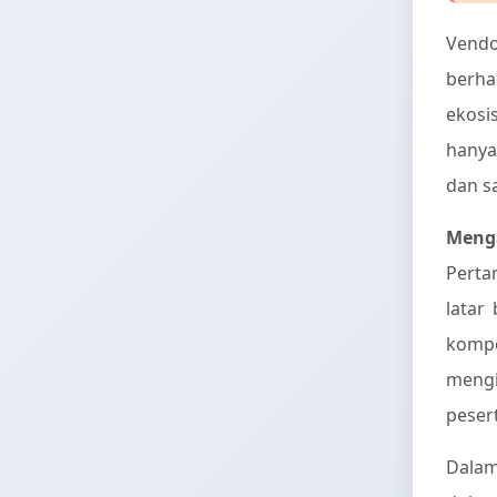
Vendo
berha
ekosi
hanya
dan s
Meng
Perta
latar
kompe
mengi
peser
Dalam