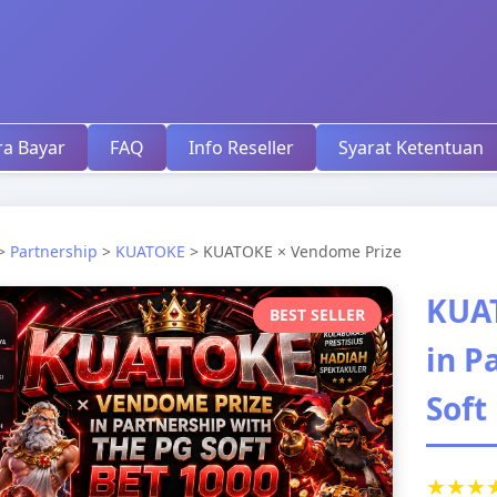
ra Bayar
FAQ
Info Reseller
Syarat Ketentuan
>
Partnership
>
KUATOKE
> KUATOKE × Vendome Prize
KUA
BEST SELLER
in P
Soft
★★★