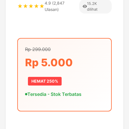
4.9 (2,847
15.2K
★
★
★
★
★
Ulasan)
dilihat
Rp 299.000
Rp 5.000
HEMAT 250%
Tersedia - Stok Terbatas