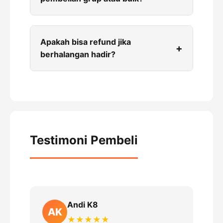
Apakah bisa refund jika
+
berhalangan hadir?
Testimoni Pembeli
Andi K8
AK
★★★★★