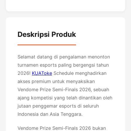
Deskripsi Produk
Selamat datang di pengalaman menonton
turnamen esports paling bergengsi tahun
2026!
KUAToke
Schedule menghadirkan
akses premium untuk menyaksikan
Vendome Prize Semi-Finals 2026, sebuah
ajang kompetisi yang telah dinantikan oleh
jutaan penggemar esports di seluruh
Indonesia dan Asia Tenggara.
Vendome Prize Semi-Finals 2026 bukan