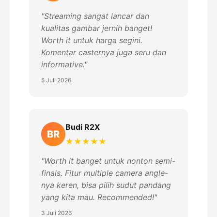
"Streaming sangat lancar dan
kualitas gambar jernih banget!
Worth it untuk harga segini.
Komentar casternya juga seru dan
informative."
5 Juli 2026
Budi R2X
BR
★★★★★
"Worth it banget untuk nonton semi-
finals. Fitur multiple camera angle-
nya keren, bisa pilih sudut pandang
yang kita mau. Recommended!"
3 Juli 2026