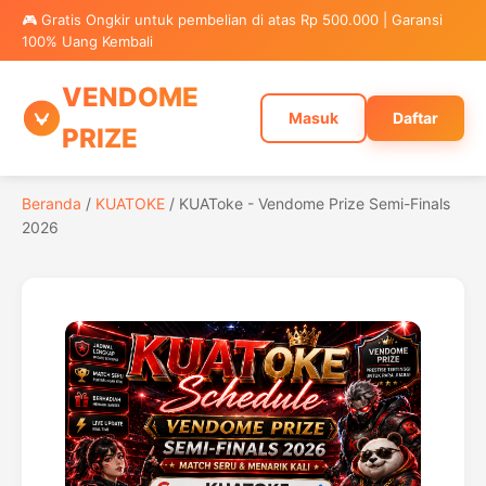
🎮 Gratis Ongkir untuk pembelian di atas Rp 500.000 | Garansi
100% Uang Kembali
VENDOME
Masuk
Daftar
PRIZE
Beranda
/
KUATOKE
/
KUAToke - Vendome Prize Semi-Finals
2026