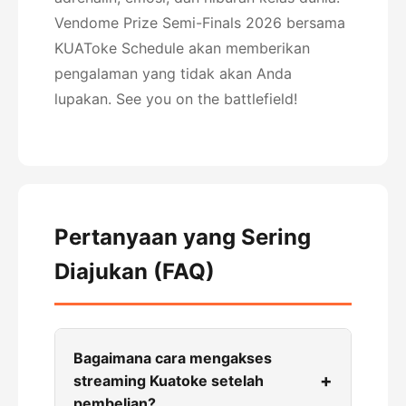
Vendome Prize Semi-Finals 2026 bersama
KUAToke Schedule akan memberikan
pengalaman yang tidak akan Anda
lupakan. See you on the battlefield!
Pertanyaan yang Sering
Diajukan (FAQ)
Bagaimana cara mengakses
+
streaming Kuatoke setelah
pembelian?