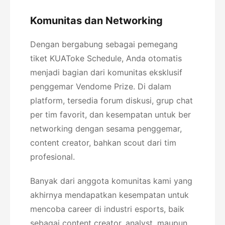
Komunitas dan Networking
Dengan bergabung sebagai pemegang
tiket KUAToke Schedule, Anda otomatis
menjadi bagian dari komunitas eksklusif
penggemar Vendome Prize. Di dalam
platform, tersedia forum diskusi, grup chat
per tim favorit, dan kesempatan untuk ber
networking dengan sesama penggemar,
content creator, bahkan scout dari tim
profesional.
Banyak dari anggota komunitas kami yang
akhirnya mendapatkan kesempatan untuk
mencoba career di industri esports, baik
sebagai content creator, analyst, maupun